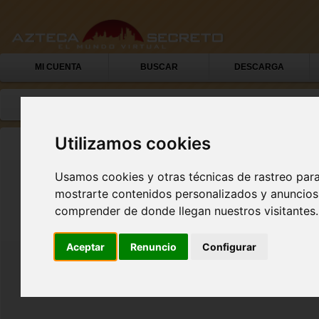
MI CUENTA
BUSCAR
DESCARGA
Utilizamos cookies
Usamos cookies y otras técnicas de rastreo par
mostrarte contenidos personalizados y anuncios 
E-Mail:
comprender de donde llegan nuestros visitantes.
Contraseña:
Aceptar
Renuncio
Configurar
Crear 
¿Has o
Enviar
Introd
Verifi